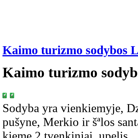
Kaimo turizmo sodybos L
Kaimo turizmo sodyba
Sodyba yra vienkiemyje, Dz
pušyne, Merkio ir šªlos santa
kieme 2 tvenkiniai, upelis.