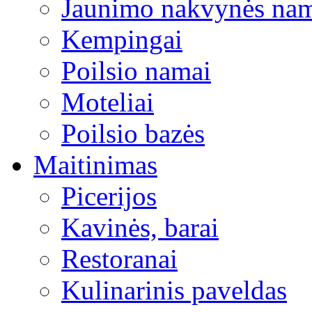
Jaunimo nakvynės na
Kempingai
Poilsio namai
Moteliai
Poilsio bazės
Maitinimas
Picerijos
Kavinės, barai
Restoranai
Kulinarinis paveldas