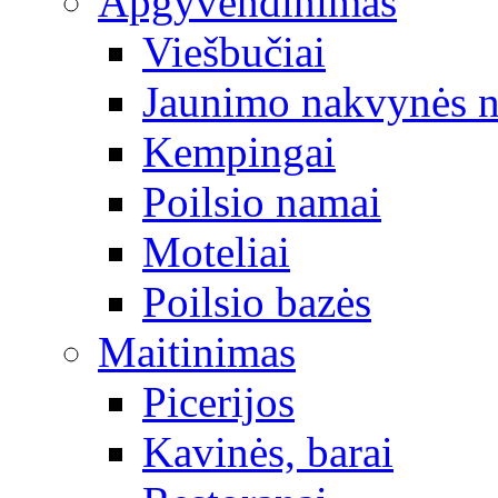
Apgyvendinimas
Viešbučiai
Jaunimo nakvynės 
Kempingai
Poilsio namai
Moteliai
Poilsio bazės
Maitinimas
Picerijos
Kavinės, barai