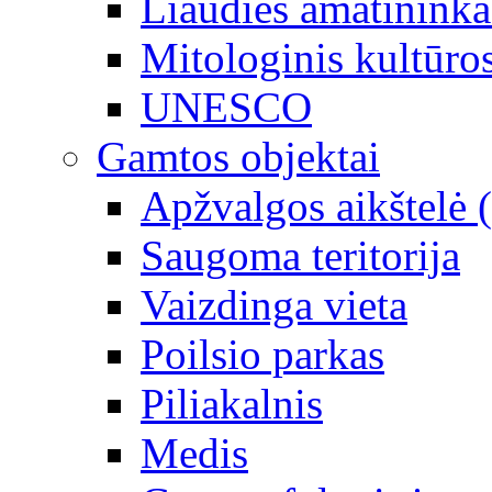
Liaudies amatininka
Mitologinis kultūro
UNESCO
Gamtos objektai
Apžvalgos aikštelė 
Saugoma teritorija
Vaizdinga vieta
Poilsio parkas
Piliakalnis
Medis