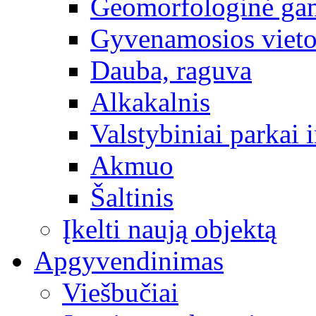
Geomorfologinė gam
Gyvenamosios vieto
Dauba, raguva
Alkakalnis
Valstybiniai parkai i
Akmuo
Šaltinis
Įkelti naują objektą
Apgyvendinimas
Viešbučiai