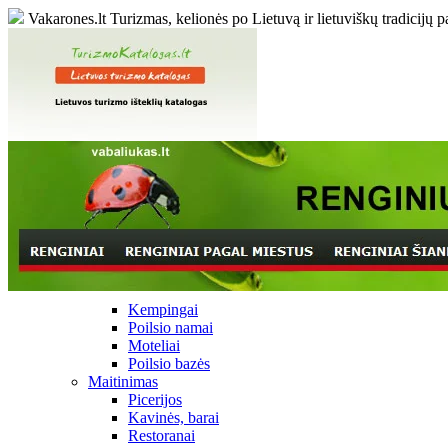
Vakarones.lt
Turizmas, kelionės po Lietuvą ir lietuviškų tradicijų p
Kempingai
Poilsio namai
Moteliai
Poilsio bazės
Maitinimas
Picerijos
Kavinės, barai
Restoranai