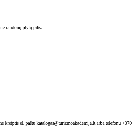
.
ne raudonų plytų pilis.
me kreiptis el. paštu katalogas@turizmoakademija.lt arba telefonu +37