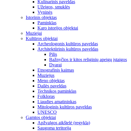
Kulinarinis paveldas
Užeigos, smuklės
Vyninės
Istorinis objektas
Paminklas
Karo istorijos objektai
Muziejai
Kultūros objektai
Archeologonis kultūros paveldas
Architektūrinis kultūros paveldas
Pilis
Bažnyčios ir kitos religinių apeigų įstaigos
Dvarai
Etnografinis kaimas
Muziejus
Meno objektas
Dailės paveldas
Technikos paminklas
Folkloras
Liaudies amatininkas
Mitologinis kultūros paveldas
UNESCO
Gamtos objektai
Apžvalgos aikštelė (regykla)
Saugoma teritorija