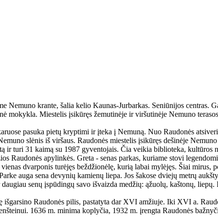
e Nemuno krante, šalia kelio Kaunas-Jurbarkas. Seniūnijos centras. Gar
nė mokykla. Miestelis įsikūręs žemutinėje ir viršutinėje Nemuno terasos
vakaruose pasuka pietų kryptimi ir įteka į Nemuną. Nuo Raudonės atsiver
Nemuno slėnis iš viršaus. Raudonės miestelis įsikūręs dešinėje Nemuno
 ir turi 31 kaimą su 1987 gyventojais. Čia veikia biblioteka, kultūros n
gražios Raudonės apylinkės. Greta - senas parkas, kuriame stovi legendom
nas dvarponis turėjęs beždžionėlę, kurią labai mylėjęs. Šiai mirus, pon
as. Parke auga sena devynių kamienų liepa. Jos šakose dviejų metrų aukš
 daugiau senų įspūdingų savo išvaizda medžių: ąžuolų, kaštonų, liepų. 
ovę išgarsino Raudonės pilis, pastatyta dar XVI amžiuje. Iki XVI a. Ra
iršenšteinui. 1636 m. minima koplyčia, 1932 m. įrengta Raudonės bažnyč