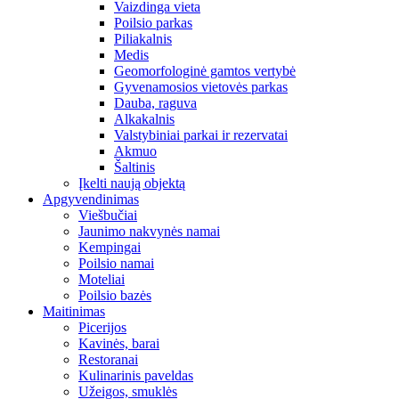
Vaizdinga vieta
Poilsio parkas
Piliakalnis
Medis
Geomorfologinė gamtos vertybė
Gyvenamosios vietovės parkas
Dauba, raguva
Alkakalnis
Valstybiniai parkai ir rezervatai
Akmuo
Šaltinis
Įkelti naują objektą
Apgyvendinimas
Viešbučiai
Jaunimo nakvynės namai
Kempingai
Poilsio namai
Moteliai
Poilsio bazės
Maitinimas
Picerijos
Kavinės, barai
Restoranai
Kulinarinis paveldas
Užeigos, smuklės