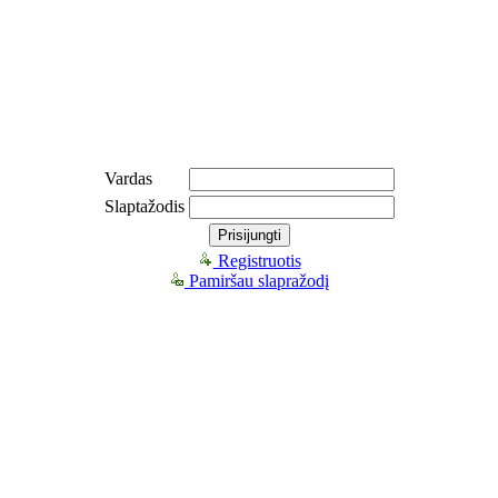
Vardas
Slaptažodis
Registruotis
Pamiršau slapražodį