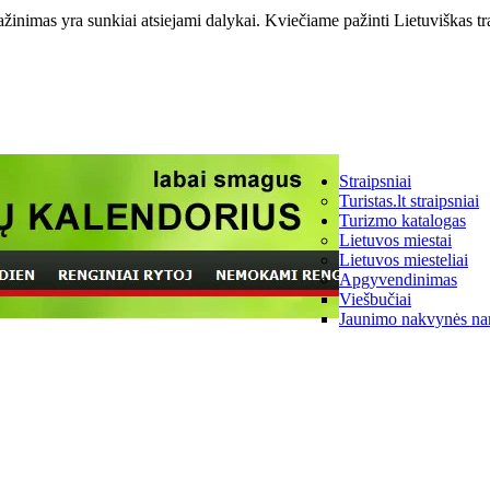
ažinimas yra sunkiai atsiejami dalykai. Kviečiame pažinti Lietuviškas tr
Straipsniai
Turistas.lt straipsniai
Turizmo katalogas
Lietuvos miestai
Lietuvos miesteliai
Apgyvendinimas
Viešbučiai
Jaunimo nakvynės na