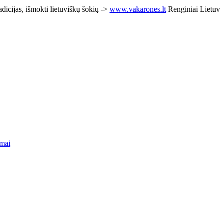
adicijas, išmokti lietuviškų šokių ->
www.vakarones.lt
Renginiai Lietuv
mai