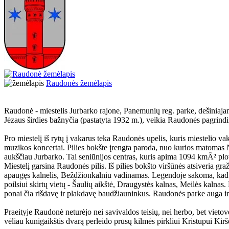
Raudonės žemėlapis
Raudonė - miestelis Jurbarko rajone, Panemunių reg. parke, dešiniajam
Jėzaus širdies bažnyčia (pastatyta 1932 m.), veikia Raudonės pagrindi
Pro miestelį iš rytų į vakarus teka Raudonės upelis, kuris miestelio 
muzikos koncertai. Pilies bokšte įrengta paroda, nuo kurios matomas 
aukščiau Jurbarko. Tai seniūnijos centras, kuris apima 1094 kmÂ² plotą
Miestelį garsina Raudonės pilis. Iš pilies bokšto viršūnės atsiveria 
apaugęs kalnelis, Beždžionkalniu vadinamas. Legendoje sakoma, kad vie
poilsiui skirtų vietų - Šaulių aikštė, Draugystės kalnas, Meilės kaln
ponai čia rišdavę ir plakdavę baudžiauninkus. Raudonės parke auga ir
Praeityje Raudonė neturėjo nei savivaldos teisių, nei herbo, bet viet
vėliau kunigaikštis dvarą perleido prūsų kilmės pirkliui Kristupui K