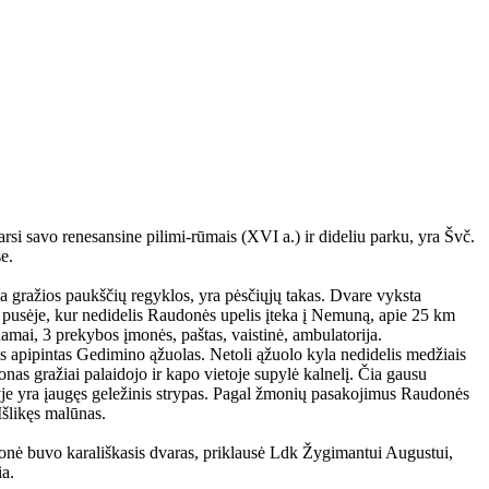
si savo renesansine pilimi-rūmais (XVI a.) ir dideliu parku, yra Švč.
e.
ia gražios paukščių regyklos, yra pėsčiųjų takas. Dvare vyksta
 pusėje, kur nedidelis Raudonės upelis įteka į Nemuną, apie 25 km
amai, 3 prekybos įmonės, paštas, vaistinė, ambulatorija.
is apipintas Gedimino ąžuolas. Netoli ąžuolo kyla nedidelis medžiais
as gražiai palaidojo ir kapo vietoje supylė kalnelį. Čia gausu
tyje yra įaugęs geležinis strypas. Pagal žmonių pasakojimus Raudonės
Išlikęs malūnas.
udonė buvo karališkasis dvaras, priklausė Ldk Žygimantui Augustui,
ia.