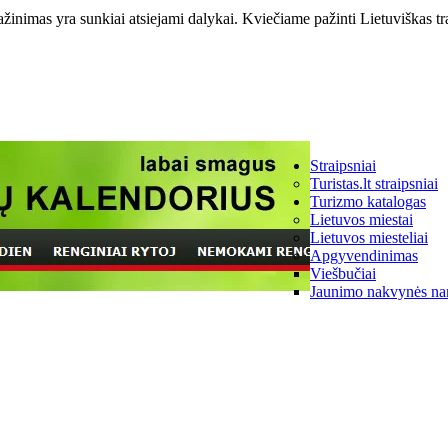
ažinimas yra sunkiai atsiejami dalykai. Kviečiame pažinti Lietuviškas tr
Straipsniai
Turistas.lt straipsniai
Turizmo katalogas
Lietuvos miestai
Lietuvos miesteliai
Apgyvendinimas
Viešbučiai
Jaunimo nakvynės na