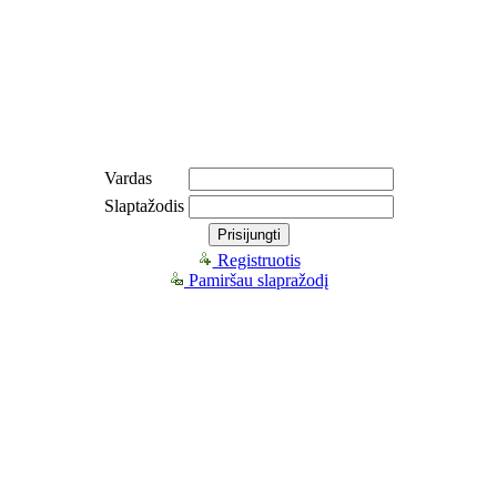
Vardas
Slaptažodis
Registruotis
Pamiršau slapražodį