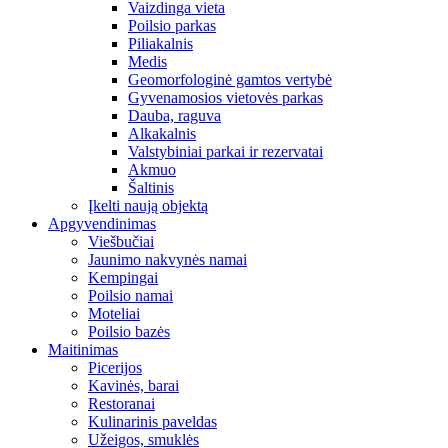
Vaizdinga vieta
Poilsio parkas
Piliakalnis
Medis
Geomorfologinė gamtos vertybė
Gyvenamosios vietovės parkas
Dauba, raguva
Alkakalnis
Valstybiniai parkai ir rezervatai
Akmuo
Šaltinis
Įkelti naują objektą
Apgyvendinimas
Viešbučiai
Jaunimo nakvynės namai
Kempingai
Poilsio namai
Moteliai
Poilsio bazės
Maitinimas
Picerijos
Kavinės, barai
Restoranai
Kulinarinis paveldas
Užeigos, smuklės