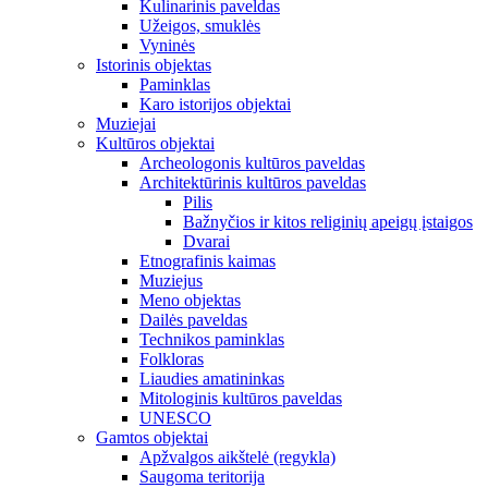
Kulinarinis paveldas
Užeigos, smuklės
Vyninės
Istorinis objektas
Paminklas
Karo istorijos objektai
Muziejai
Kultūros objektai
Archeologonis kultūros paveldas
Architektūrinis kultūros paveldas
Pilis
Bažnyčios ir kitos religinių apeigų įstaigos
Dvarai
Etnografinis kaimas
Muziejus
Meno objektas
Dailės paveldas
Technikos paminklas
Folkloras
Liaudies amatininkas
Mitologinis kultūros paveldas
UNESCO
Gamtos objektai
Apžvalgos aikštelė (regykla)
Saugoma teritorija