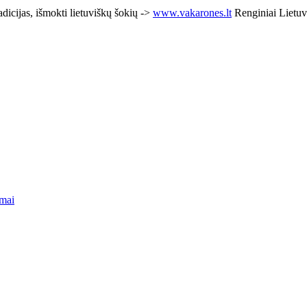
adicijas, išmokti lietuviškų šokių ->
www.vakarones.lt
Renginiai Lietuv
mai