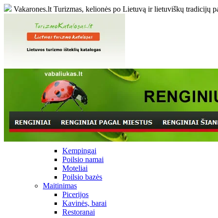
Vakarones.lt
Turizmas, kelionės po Lietuvą ir lietuviškų tradicijų p
Kempingai
Poilsio namai
Moteliai
Poilsio bazės
Maitinimas
Picerijos
Kavinės, barai
Restoranai