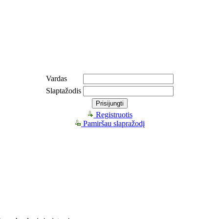
Vardas
Slaptažodis
Registruotis
Pamiršau slapražodį