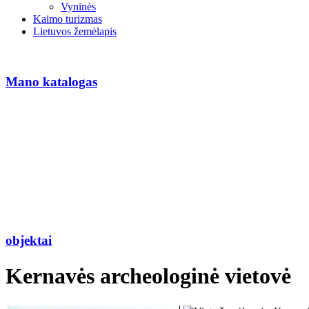
Vyninės
Kaimo turizmas
Lietuvos žemėlapis
Mano katalogas
objektai
Kernavės archeologinė vietovė