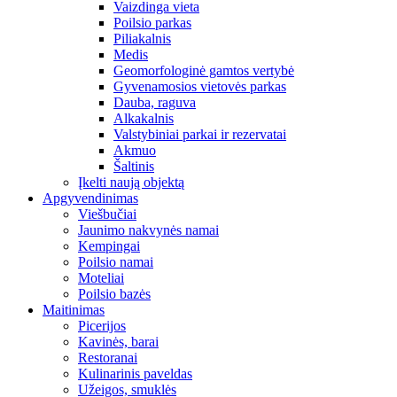
Vaizdinga vieta
Poilsio parkas
Piliakalnis
Medis
Geomorfologinė gamtos vertybė
Gyvenamosios vietovės parkas
Dauba, raguva
Alkakalnis
Valstybiniai parkai ir rezervatai
Akmuo
Šaltinis
Įkelti naują objektą
Apgyvendinimas
Viešbučiai
Jaunimo nakvynės namai
Kempingai
Poilsio namai
Moteliai
Poilsio bazės
Maitinimas
Picerijos
Kavinės, barai
Restoranai
Kulinarinis paveldas
Užeigos, smuklės