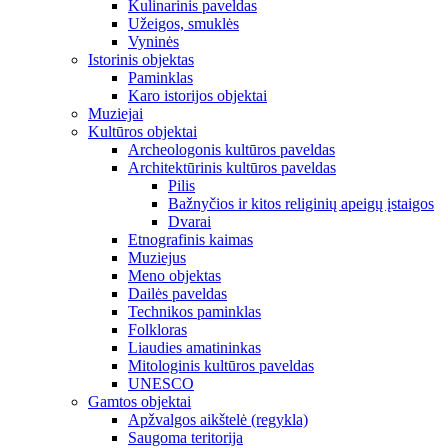
Kulinarinis paveldas
Užeigos, smuklės
Vyninės
Istorinis objektas
Paminklas
Karo istorijos objektai
Muziejai
Kultūros objektai
Archeologonis kultūros paveldas
Architektūrinis kultūros paveldas
Pilis
Bažnyčios ir kitos religinių apeigų įstaigos
Dvarai
Etnografinis kaimas
Muziejus
Meno objektas
Dailės paveldas
Technikos paminklas
Folkloras
Liaudies amatininkas
Mitologinis kultūros paveldas
UNESCO
Gamtos objektai
Apžvalgos aikštelė (regykla)
Saugoma teritorija