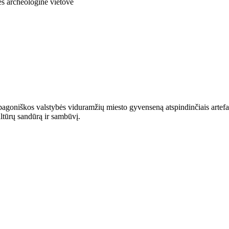
agoniškos valstybės viduramžių miesto gyvenseną atspindinčiais artefakta
ultūrų sandūrą ir sambūvį.