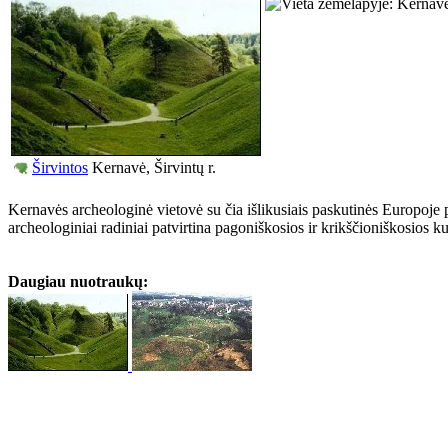
Širvintos
Kernavė, Širvintų r.
Kernavės archeologinė vietovė su čia išlikusiais paskutinės Europoje p
archeologiniai radiniai patvirtina pagoniškosios ir krikščioniškosios k
Daugiau nuotraukų: