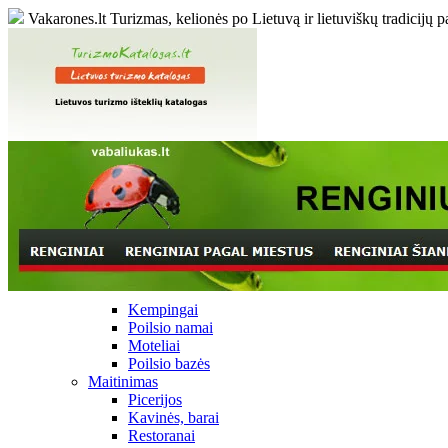
Vakarones.lt
Turizmas, kelionės po Lietuvą ir lietuviškų tradicijų p
Kempingai
Poilsio namai
Moteliai
Poilsio bazės
Maitinimas
Picerijos
Kavinės, barai
Restoranai