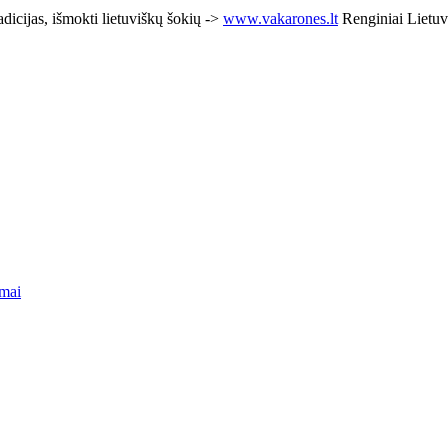
adicijas, išmokti lietuviškų šokių ->
www.vakarones.lt
Renginiai Lietuv
mai