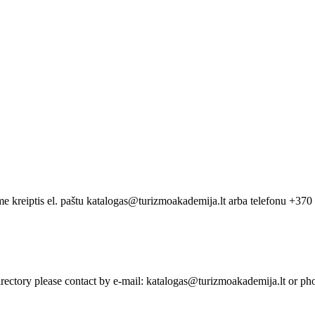
me kreiptis el. paštu katalogas@turizmoakademija.lt arba telefonu +37
irectory please contact by e-mail: katalogas@turizmoakademija.lt or 