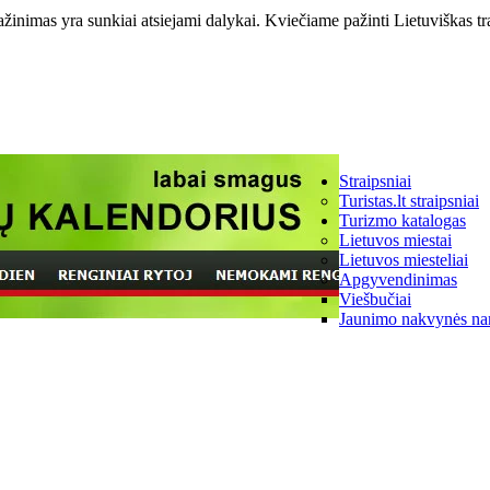
ažinimas yra sunkiai atsiejami dalykai. Kviečiame pažinti Lietuviškas tr
Straipsniai
Turistas.lt straipsniai
Turizmo katalogas
Lietuvos miestai
Lietuvos miesteliai
Apgyvendinimas
Viešbučiai
Jaunimo nakvynės na