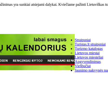
ažinimas yra sunkiai atsiejami dalykai. Kviečiame pažinti Lietuviškas tr
Straipsniai
Turistas.lt straipsniai
Turizmo katalogas
Lietuvos miestai
Lietuvos miesteliai
Apgyvendinimas
Viešbučiai
Jaunimo nakvynės na