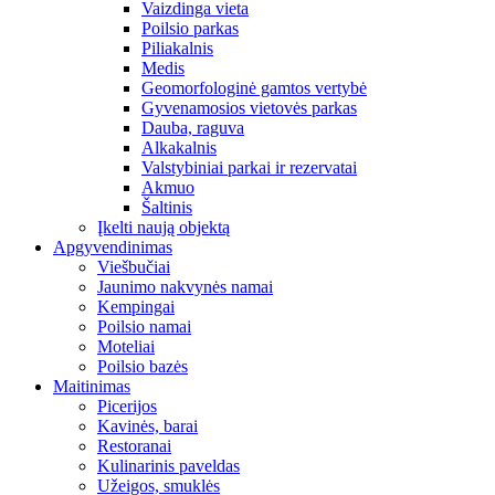
Vaizdinga vieta
Poilsio parkas
Piliakalnis
Medis
Geomorfologinė gamtos vertybė
Gyvenamosios vietovės parkas
Dauba, raguva
Alkakalnis
Valstybiniai parkai ir rezervatai
Akmuo
Šaltinis
Įkelti naują objektą
Apgyvendinimas
Viešbučiai
Jaunimo nakvynės namai
Kempingai
Poilsio namai
Moteliai
Poilsio bazės
Maitinimas
Picerijos
Kavinės, barai
Restoranai
Kulinarinis paveldas
Užeigos, smuklės