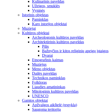
Kulinarinis paveldas
Užeigos, smuklės
Vyninės
Istorinis objektas
Paminklas
Karo istorijos objektai
Muziejai
Kultūros objektai
Archeologonis kultūros paveldas
Architektūrinis kultūros paveldas
Pilis
Bažnyčios ir kitos religinių apeigų įstaigos
Dvarai
Etnografinis kaimas
Muziejus
Meno objektas
Dailės paveldas
Technikos paminklas
Folkloras
Liaudies amatininkas
Mitologinis kultūros paveldas
UNESCO
Gamtos objektai
Apžvalgos aikštelė (regykla)
Saugoma teritorija