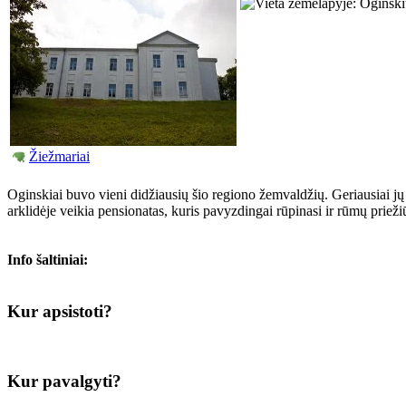
Žiežmariai
Oginskiai buvo vieni didžiausių šio regiono žemvaldžių. Geriausiai jų 
arklidėje veikia pensionatas, kuris pavyzdingai rūpinasi ir rūmų prieži
Info šaltiniai:
Kur apsistoti?
Kur pavalgyti?