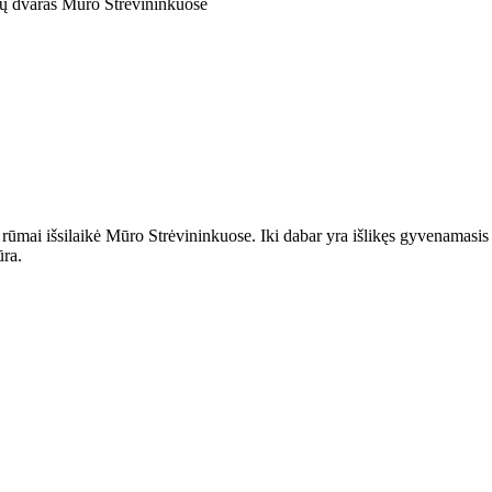
rūmai išsilaikė Mūro Strėvininkuose. Iki dabar yra išlikęs gyvenamasis 
ūra.