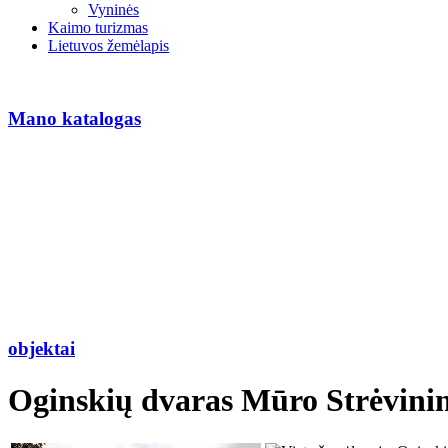
Vyninės
Kaimo turizmas
Lietuvos žemėlapis
Mano katalogas
objektai
Oginskių dvaras Mūro Strėvini