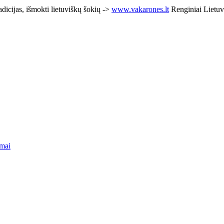
adicijas, išmokti lietuviškų šokių ->
www.vakarones.lt
Renginiai Lietuv
mai