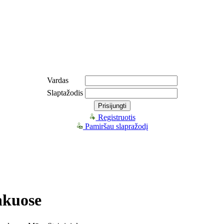
Vardas
Slaptažodis
Registruotis
Pamiršau slapražodį
nkuose