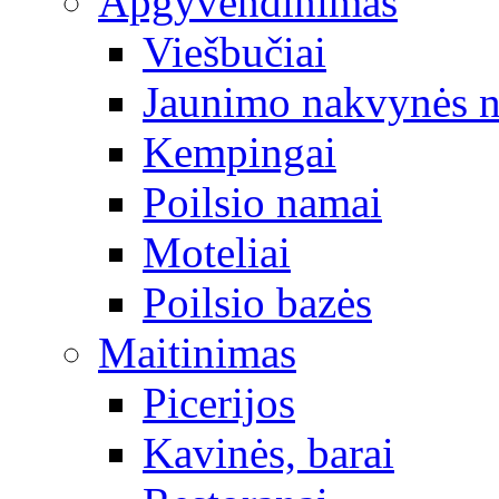
Apgyvendinimas
Viešbučiai
Jaunimo nakvynės 
Kempingai
Poilsio namai
Moteliai
Poilsio bazės
Maitinimas
Picerijos
Kavinės, barai