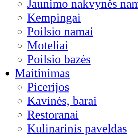
Jaunimo nakvynės na
Kempingai
Poilsio namai
Moteliai
Poilsio bazės
Maitinimas
Picerijos
Kavinės, barai
Restoranai
Kulinarinis paveldas