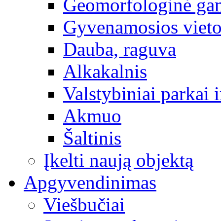
Geomorfologinė gam
Gyvenamosios vieto
Dauba, raguva
Alkakalnis
Valstybiniai parkai i
Akmuo
Šaltinis
Įkelti naują objektą
Apgyvendinimas
Viešbučiai