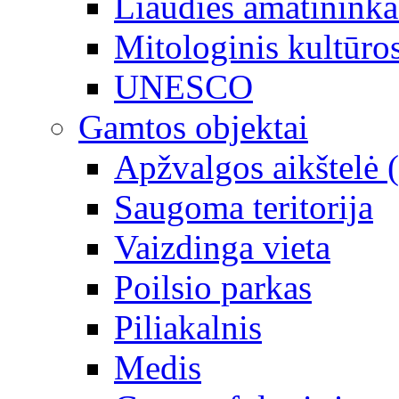
Liaudies amatininka
Mitologinis kultūro
UNESCO
Gamtos objektai
Apžvalgos aikštelė 
Saugoma teritorija
Vaizdinga vieta
Poilsio parkas
Piliakalnis
Medis