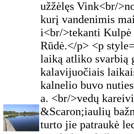
užžėlęs Vink<br/>no
kurį vandenimis mai
i<br/>tekanti Kulpė 
Rūdė.</p> <p style="
laiką atliko svarbią
kalavijuočiais laika
kalnelio buvo nuties
a. <br/>vedų kareivi
&Scaron;iaulių bažn
turto jie patraukė l