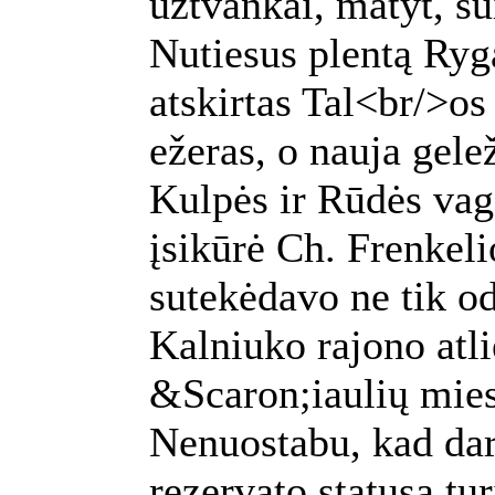
užtvankai, matyt, sui
Nutiesus plentą Ry
atskirtas Tal<br/>o
ežeras, o nauja gelež
Kulpės ir Rūdės vag
įsikūrė Ch. Frenkeli
sutekėdavo ne tik o
Kalniuko rajono atli
&Scaron;iaulių miest
Nenuostabu, kad dar
rezervato statusą tu