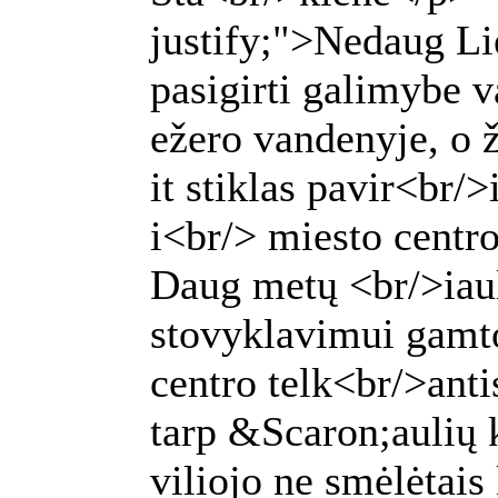
justify;">Nedaug Li
pasigirti galimybe 
ežero vandenyje, o ž
it stiklas pavir<br
i<br/> miesto centr
Daug metų <br/>iauli
stovyklavimui gamto
centro telk<br/>anti
tarp &Scaron;aulių 
viliojo ne smėlėtais 