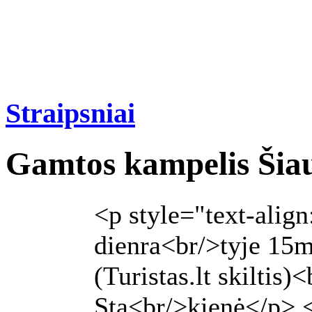
Straipsniai
Gamtos kampelis Šiau
<p style="text-align
dienra<br/>tyje 15m
(Turistas.lt skiltis
Sta<br/>kienė</p> <