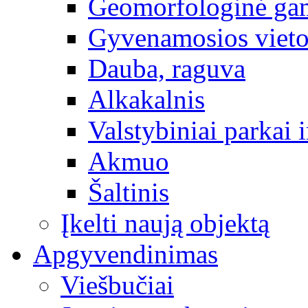
Geomorfologinė gam
Gyvenamosios vieto
Dauba, raguva
Alkakalnis
Valstybiniai parkai i
Akmuo
Šaltinis
Įkelti naują objektą
Apgyvendinimas
Viešbučiai