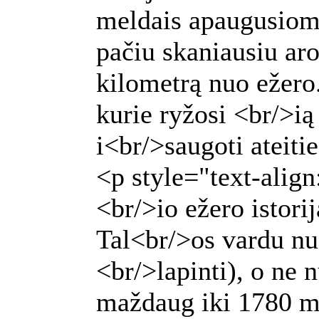
meldais apaugusiomi
pačiu skaniausiu ar
kilometrą nuo ežero.
kurie ryžosi <br/>ią
i<br/>saugoti ateiti
<p style="text-align
<br/>io ežero istori
Tal<br/>os vardu nuo 
<br/>lapinti), o ne 
maždaug iki 1780 m.