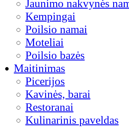
Jaunimo nakvynės na
Kempingai
Poilsio namai
Moteliai
Poilsio bazės
Maitinimas
Picerijos
Kavinės, barai
Restoranai
Kulinarinis paveldas