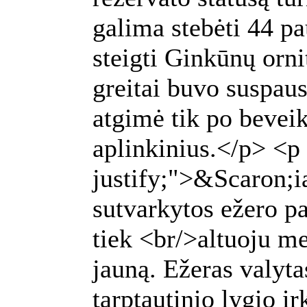
galima stebėti 44 p
steigti Ginkūnų orni
greitai buvo suspaus
atgimė tik po beveik
aplinkinius.</p> <p 
justify;">&Scaron;i
sutvarkytos ežero pa
tiek <br/>altuoju met
jauną. Ežeras valytas
tarptautinio lygio 