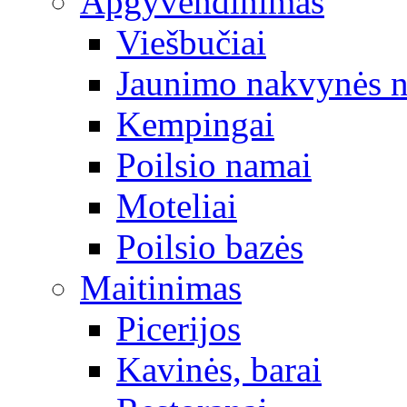
Apgyvendinimas
Viešbučiai
Jaunimo nakvynės 
Kempingai
Poilsio namai
Moteliai
Poilsio bazės
Maitinimas
Picerijos
Kavinės, barai