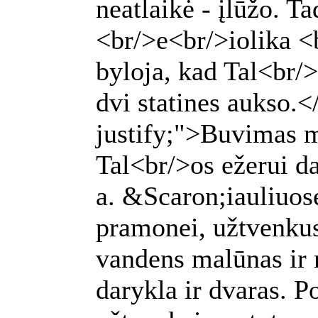
neatlaikė - įlūžo. T
<br/>e<br/>iolika <
byloja, kad Tal<br/
dvi statines aukso.<
justify;">Buvimas m
Tal<br/>os ežerui d
a. &Scaron;iauliuos
pramonei, užtvenkus
vandens malūnas ir 
darykla ir dvaras. 