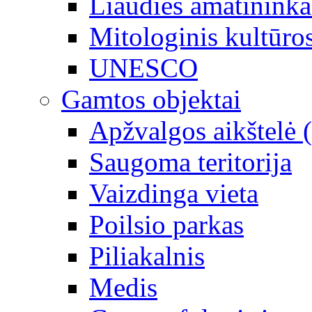
Liaudies amatininka
Mitologinis kultūro
UNESCO
Gamtos objektai
Apžvalgos aikštelė 
Saugoma teritorija
Vaizdinga vieta
Poilsio parkas
Piliakalnis
Medis