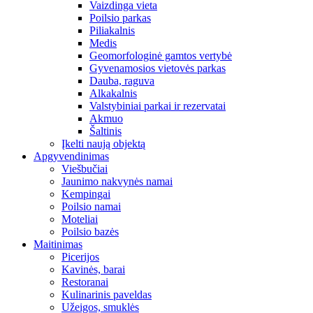
Vaizdinga vieta
Poilsio parkas
Piliakalnis
Medis
Geomorfologinė gamtos vertybė
Gyvenamosios vietovės parkas
Dauba, raguva
Alkakalnis
Valstybiniai parkai ir rezervatai
Akmuo
Šaltinis
Įkelti naują objektą
Apgyvendinimas
Viešbučiai
Jaunimo nakvynės namai
Kempingai
Poilsio namai
Moteliai
Poilsio bazės
Maitinimas
Picerijos
Kavinės, barai
Restoranai
Kulinarinis paveldas
Užeigos, smuklės