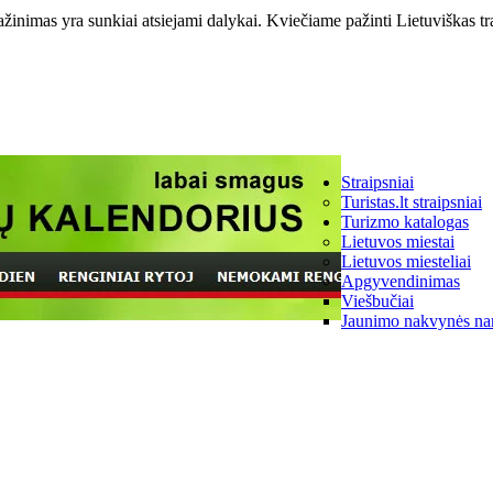
ažinimas yra sunkiai atsiejami dalykai. Kviečiame pažinti Lietuviškas tr
Straipsniai
Turistas.lt straipsniai
Turizmo katalogas
Lietuvos miestai
Lietuvos miesteliai
Apgyvendinimas
Viešbučiai
Jaunimo nakvynės na