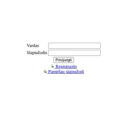
Vardas
Slaptažodis
Registruotis
Pamiršau slapražodį