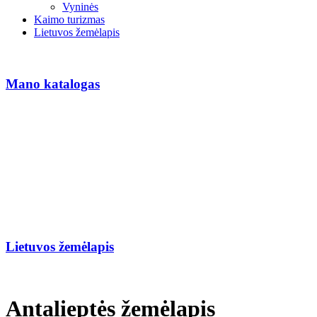
Vyninės
Kaimo turizmas
Lietuvos žemėlapis
Mano katalogas
Lietuvos žemėlapis
Antalieptės žemėlapis