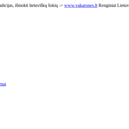
adicijas, išmokti lietuviškų šokių ->
www.vakarones.lt
Renginiai Lietuv
mai