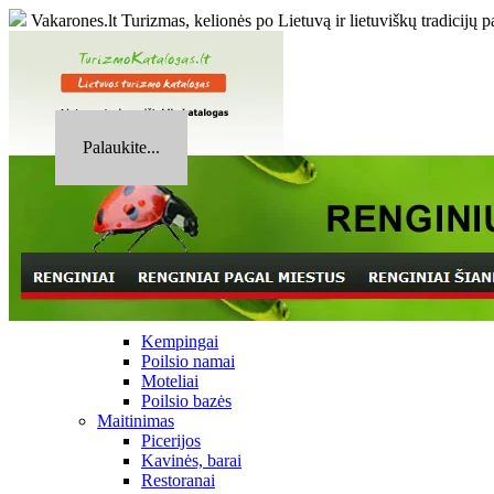
Vakarones.lt
Turizmas, kelionės po Lietuvą ir lietuviškų tradicijų p
Palaukite...
Kempingai
Poilsio namai
Moteliai
Poilsio bazės
Maitinimas
Picerijos
Kavinės, barai
Restoranai