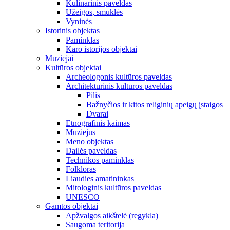
Kulinarinis paveldas
Užeigos, smuklės
Vyninės
Istorinis objektas
Paminklas
Karo istorijos objektai
Muziejai
Kultūros objektai
Archeologonis kultūros paveldas
Architektūrinis kultūros paveldas
Pilis
Bažnyčios ir kitos religinių apeigų įstaigos
Dvarai
Etnografinis kaimas
Muziejus
Meno objektas
Dailės paveldas
Technikos paminklas
Folkloras
Liaudies amatininkas
Mitologinis kultūros paveldas
UNESCO
Gamtos objektai
Apžvalgos aikštelė (regykla)
Saugoma teritorija