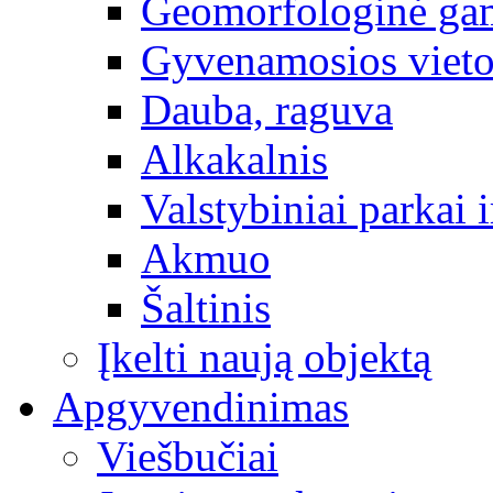
Geomorfologinė gam
Gyvenamosios vieto
Dauba, raguva
Alkakalnis
Valstybiniai parkai i
Akmuo
Šaltinis
Įkelti naują objektą
Apgyvendinimas
Viešbučiai