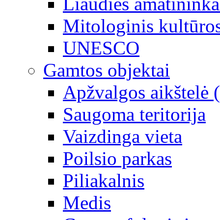
Liaudies amatininka
Mitologinis kultūro
UNESCO
Gamtos objektai
Apžvalgos aikštelė 
Saugoma teritorija
Vaizdinga vieta
Poilsio parkas
Piliakalnis
Medis