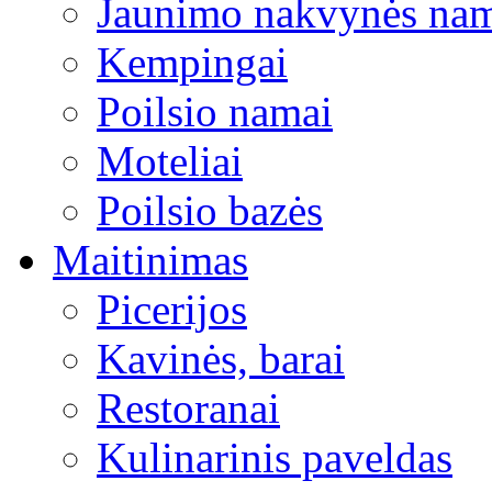
Jaunimo nakvynės na
Kempingai
Poilsio namai
Moteliai
Poilsio bazės
Maitinimas
Picerijos
Kavinės, barai
Restoranai
Kulinarinis paveldas