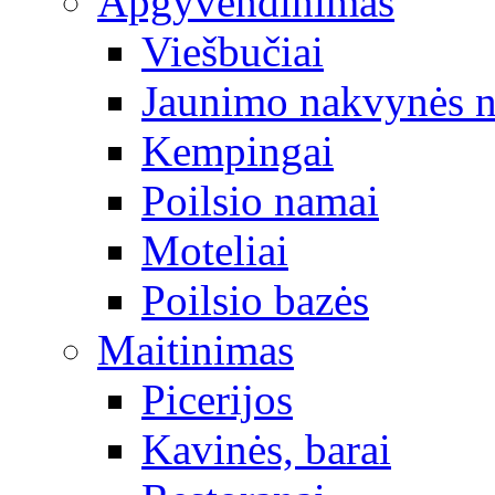
Apgyvendinimas
Viešbučiai
Jaunimo nakvynės 
Kempingai
Poilsio namai
Moteliai
Poilsio bazės
Maitinimas
Picerijos
Kavinės, barai