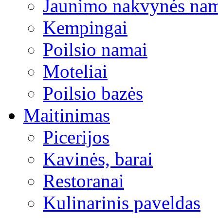
Jaunimo nakvynės na
Kempingai
Poilsio namai
Moteliai
Poilsio bazės
Maitinimas
Picerijos
Kavinės, barai
Restoranai
Kulinarinis paveldas