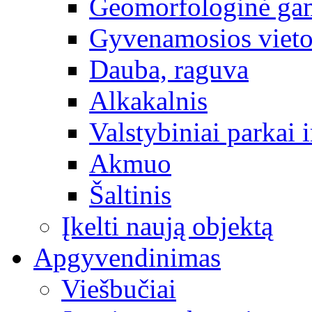
Geomorfologinė gam
Gyvenamosios vieto
Dauba, raguva
Alkakalnis
Valstybiniai parkai i
Akmuo
Šaltinis
Įkelti naują objektą
Apgyvendinimas
Viešbučiai