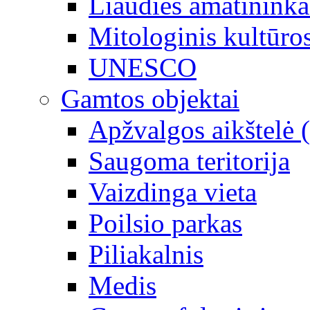
Liaudies amatininka
Mitologinis kultūro
UNESCO
Gamtos objektai
Apžvalgos aikštelė 
Saugoma teritorija
Vaizdinga vieta
Poilsio parkas
Piliakalnis
Medis