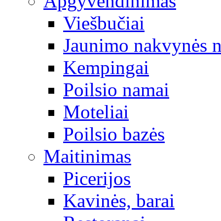
Apgyvendinimas
Viešbučiai
Jaunimo nakvynės 
Kempingai
Poilsio namai
Moteliai
Poilsio bazės
Maitinimas
Picerijos
Kavinės, barai