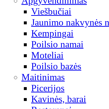
Apgyvendinimas
Viešbučiai
Jaunimo nakvynės 
Kempingai
Poilsio namai
Moteliai
Poilsio bazės
Maitinimas
Picerijos
Kavinės, barai