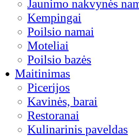
Jaunimo nakvynės na
Kempingai
Poilsio namai
Moteliai
Poilsio bazės
Maitinimas
Picerijos
Kavinės, barai
Restoranai
Kulinarinis paveldas