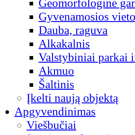
Geomorfologinė gam
Gyvenamosios vieto
Dauba, raguva
Alkakalnis
Valstybiniai parkai i
Akmuo
Šaltinis
Įkelti naują objektą
Apgyvendinimas
Viešbučiai