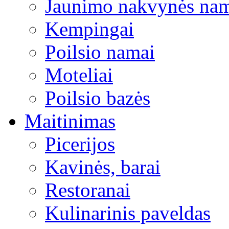
Jaunimo nakvynės na
Kempingai
Poilsio namai
Moteliai
Poilsio bazės
Maitinimas
Picerijos
Kavinės, barai
Restoranai
Kulinarinis paveldas