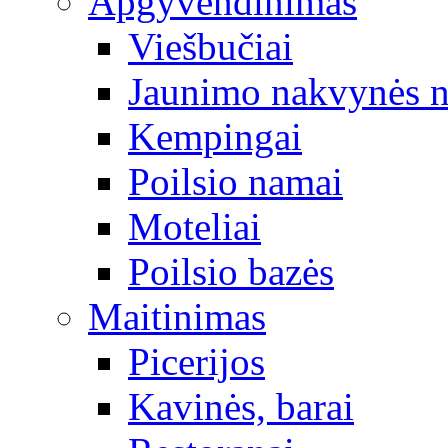
Apgyvendinimas
Viešbučiai
Jaunimo nakvynės 
Kempingai
Poilsio namai
Moteliai
Poilsio bazės
Maitinimas
Picerijos
Kavinės, barai