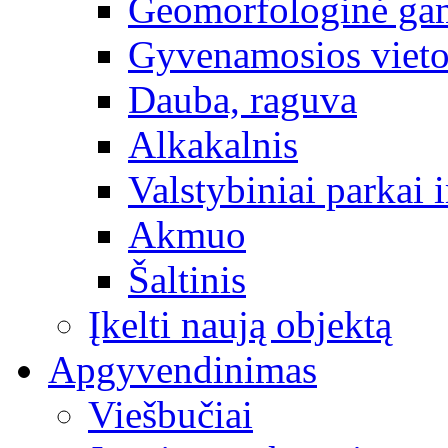
Geomorfologinė gam
Gyvenamosios vieto
Dauba, raguva
Alkakalnis
Valstybiniai parkai i
Akmuo
Šaltinis
Įkelti naują objektą
Apgyvendinimas
Viešbučiai