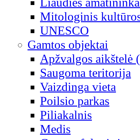
Liaudies amatininka
Mitologinis kultūro
UNESCO
Gamtos objektai
Apžvalgos aikštelė 
Saugoma teritorija
Vaizdinga vieta
Poilsio parkas
Piliakalnis
Medis