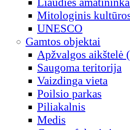
Liaudies amatininka
Mitologinis kultūro
UNESCO
Gamtos objektai
Apžvalgos aikštelė 
Saugoma teritorija
Vaizdinga vieta
Poilsio parkas
Piliakalnis
Medis