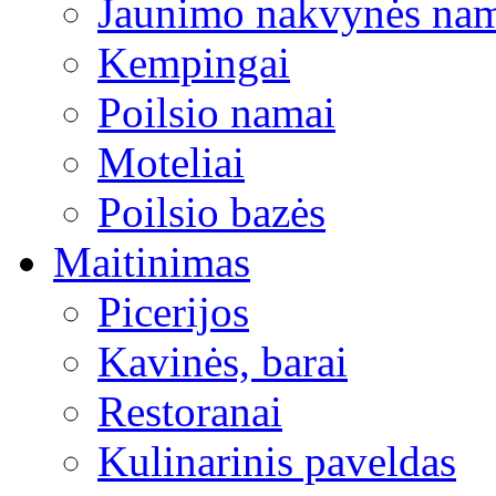
Jaunimo nakvynės na
Kempingai
Poilsio namai
Moteliai
Poilsio bazės
Maitinimas
Picerijos
Kavinės, barai
Restoranai
Kulinarinis paveldas