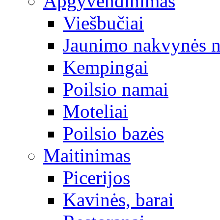
Apgyvendinimas
Viešbučiai
Jaunimo nakvynės 
Kempingai
Poilsio namai
Moteliai
Poilsio bazės
Maitinimas
Picerijos
Kavinės, barai