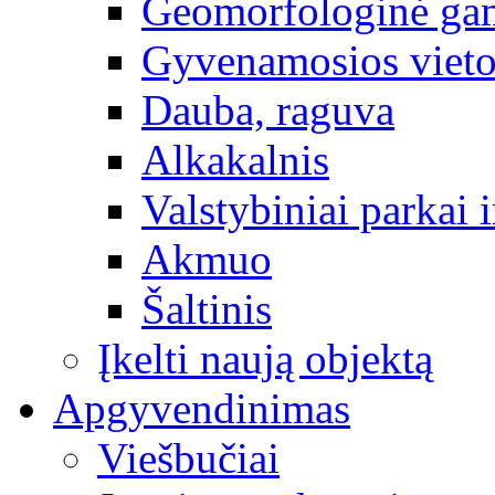
Geomorfologinė gam
Gyvenamosios vieto
Dauba, raguva
Alkakalnis
Valstybiniai parkai i
Akmuo
Šaltinis
Įkelti naują objektą
Apgyvendinimas
Viešbučiai