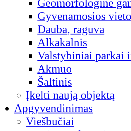
Geomorfologinė gam
Gyvenamosios vieto
Dauba, raguva
Alkakalnis
Valstybiniai parkai i
Akmuo
Šaltinis
Įkelti naują objektą
Apgyvendinimas
Viešbučiai