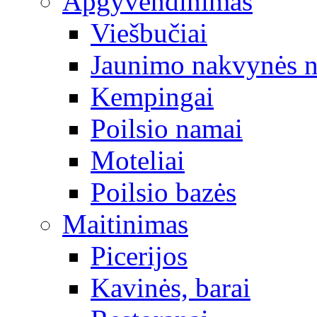
Apgyvendinimas
Viešbučiai
Jaunimo nakvynės 
Kempingai
Poilsio namai
Moteliai
Poilsio bazės
Maitinimas
Picerijos
Kavinės, barai