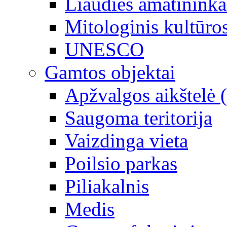
Liaudies amatininka
Mitologinis kultūro
UNESCO
Gamtos objektai
Apžvalgos aikštelė 
Saugoma teritorija
Vaizdinga vieta
Poilsio parkas
Piliakalnis
Medis