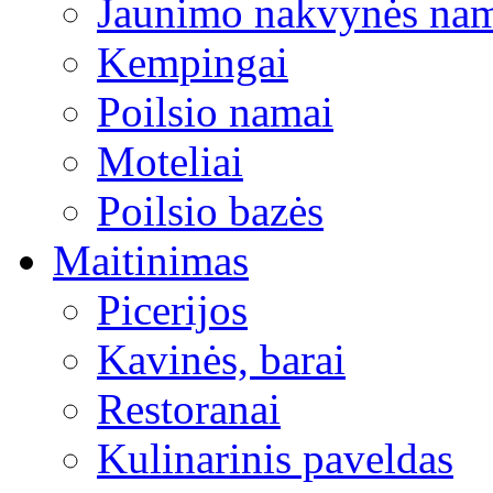
Jaunimo nakvynės na
Kempingai
Poilsio namai
Moteliai
Poilsio bazės
Maitinimas
Picerijos
Kavinės, barai
Restoranai
Kulinarinis paveldas