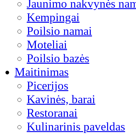
Jaunimo nakvynės na
Kempingai
Poilsio namai
Moteliai
Poilsio bazės
Maitinimas
Picerijos
Kavinės, barai
Restoranai
Kulinarinis paveldas