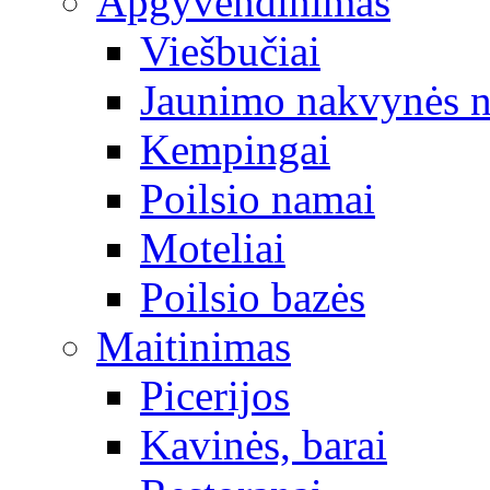
Apgyvendinimas
Viešbučiai
Jaunimo nakvynės 
Kempingai
Poilsio namai
Moteliai
Poilsio bazės
Maitinimas
Picerijos
Kavinės, barai