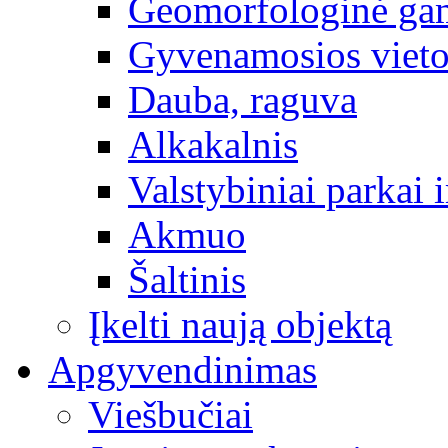
Geomorfologinė gam
Gyvenamosios vieto
Dauba, raguva
Alkakalnis
Valstybiniai parkai i
Akmuo
Šaltinis
Įkelti naują objektą
Apgyvendinimas
Viešbučiai