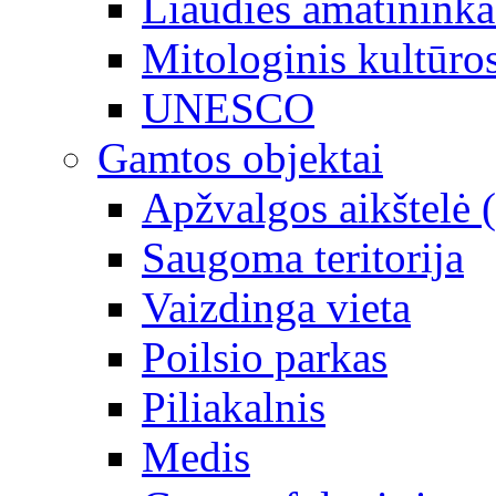
Liaudies amatininka
Mitologinis kultūro
UNESCO
Gamtos objektai
Apžvalgos aikštelė 
Saugoma teritorija
Vaizdinga vieta
Poilsio parkas
Piliakalnis
Medis